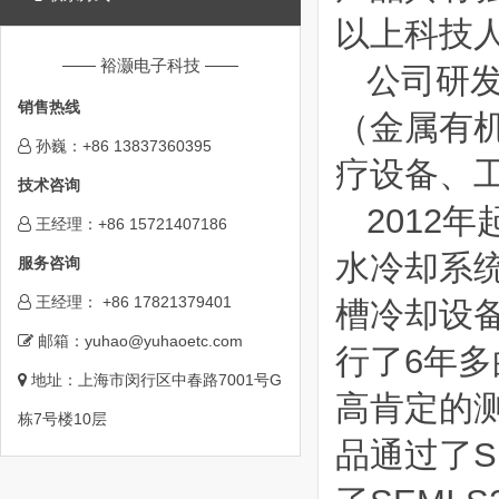
以上科技人
—— 裕灏电子科技 ——
公司研发
销售热线
（金属有
孙巍：+86 13837360395
疗设备、
技术咨询
2012
王经理：+86 15721407186
水冷却系统
服务咨询
王经理： +86 17821379401
槽冷却设
邮箱：yuhao@yuhaoetc.com
行了6年
地址：上海市闵行区中春路7001号G
高肯定的测
栋7号楼10层
品通过了SE